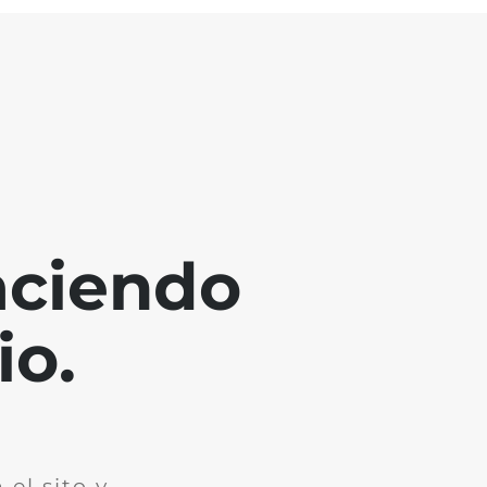
aciendo
io.
el sito y