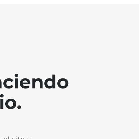
aciendo
io.
el sito y